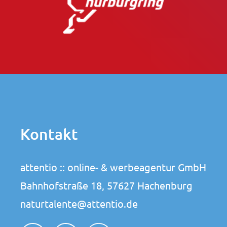
Kontakt
attentio :: online- & werbeagentur GmbH
Bahnhofstraße 18, 57627 Hachenburg
naturtalente@attentio.de