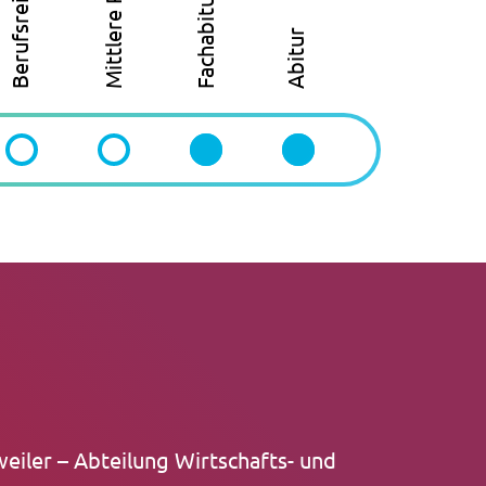
Mittlere Reife
Berufsreife
Fachabitur
Abitur
eiler – Abteilung Wirtschafts- und