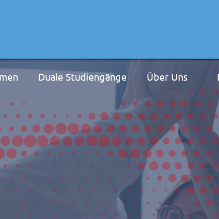
hmen
Duale Studiengänge
Über Uns
Die Idee
Projekträger
Berufsberater
Teamplayer der 